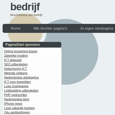
bedrijf
Beschrijving van bedrijf
Home
Alle dochter pagina's
Je eigen startpagina
PaginaStart sponsors
Online boxspring koepn
Zakelijke hosting
ICT detavast
SEO uitbesteden
Detachering ICT
Website ontwerp
Nederlandse startpagina
ICT voor beperkten
Luxe champagne
Linkbuilding uitbesteden
PHP opdrachten
Nederlandse blog
iPhone news
Luxe vakantie boeken
24u aanbiedingen