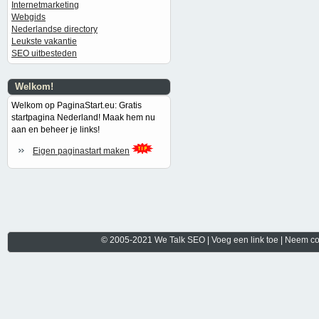
Internetmarketing
Webgids
Nederlandse directory
Leukste vakantie
SEO uitbesteden
Welkom!
Welkom op PaginaStart.eu: Gratis
startpagina Nederland! Maak hem nu
aan en beheer je links!
Eigen paginastart maken
© 2005-2021
We Talk SEO
|
Voeg een link toe
|
Neem co